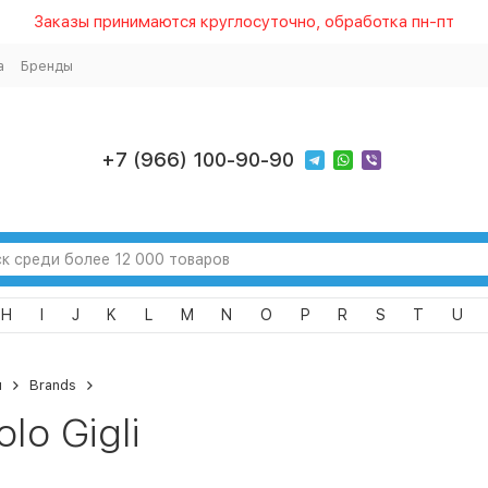
Заказы принимаются круглосуточно, обработка пн-пт
а
Бренды
+7 (966) 100-90-90
H
I
J
K
L
M
N
O
P
R
S
T
U
я
Brands
olo Gigli