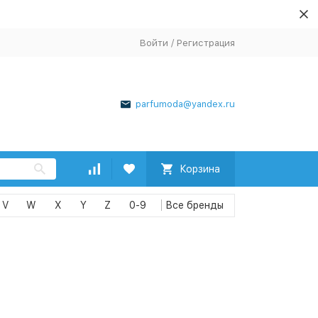
Войти
/
Регистрация
parfumoda@yandex.ru
Корзина
V
W
X
Y
Z
0-9