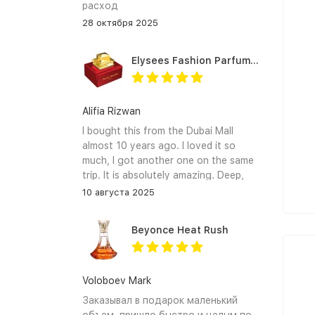
расход
28 октября 2025
Elysees Fashion Parfums Purity Vanilla
Alifia Rizwan
I bought this from the Dubai Mall
almost 10 years ago. I loved it so
much, I got another one on the same
trip. It is absolutely amazing. Deep,
enchanting notes that linger on the
10 августа 2025
skin and clothes forever. I hope I can
find it again.
Beyonce Heat Rush
Voloboev Mark
Заказывал в подарок маленький