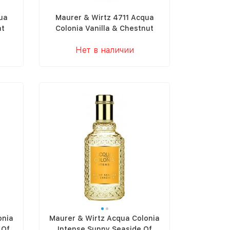
ua
Maurer & Wirtz 4711 Acqua
at
Colonia Vanilla & Chestnut
Нет в наличии
onia
Maurer & Wirtz Acqua Colonia
 Of
Intense Sunny Seaside Of