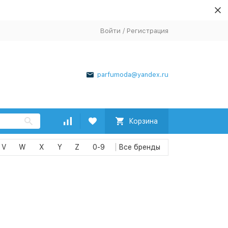
Войти
/
Регистрация
parfumoda@yandex.ru
Корзина
V
W
X
Y
Z
0-9