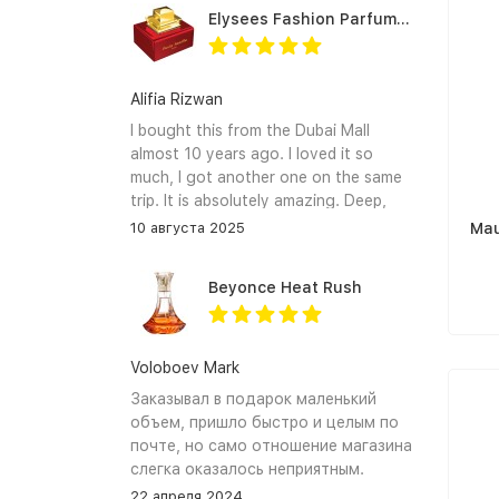
Elysees Fashion Parfums Purity Vanilla
Alifia Rizwan
I bought this from the Dubai Mall
almost 10 years ago. I loved it so
much, I got another one on the same
trip. It is absolutely amazing. Deep,
enchanting notes that linger on the
10 августа 2025
Mau
skin and clothes forever. I hope I can
find it again.
Beyonce Heat Rush
Voloboev Mark
Заказывал в подарок маленький
объем, пришло быстро и целым по
почте, но само отношение магазина
слегка оказалось неприятным.
Сначала обещали связться, но
22 апреля 2024