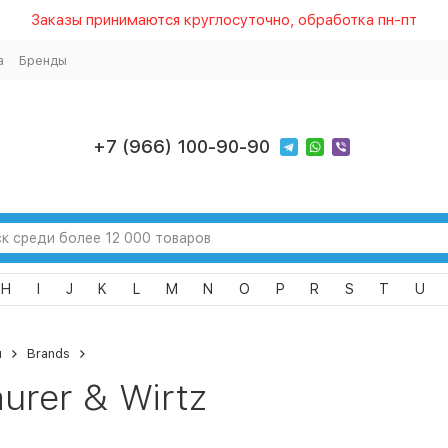
Заказы принимаются круглосуточно, обработка пн-пт
а
Бренды
+7 (966) 100-90-90
H
I
J
K
L
M
N
O
P
R
S
T
U
я
Brands
urer & Wirtz