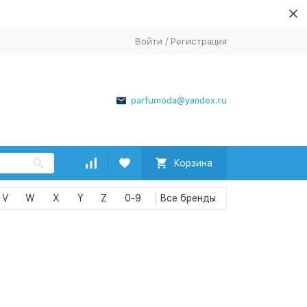
Войти
/
Регистрация
parfumoda@yandex.ru
Корзина
V
W
X
Y
Z
0-9