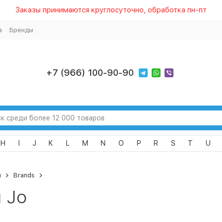
Заказы принимаются круглосуточно, обработка пн-пт
а
Бренды
+7 (966) 100-90-90
H
I
J
K
L
M
N
O
P
R
S
T
U
я
Brands
u Jo