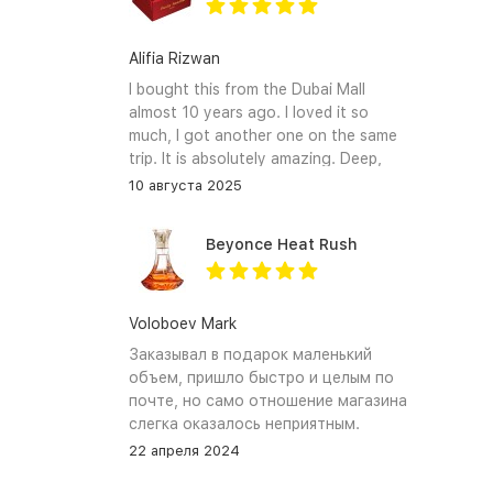
Alifia Rizwan
I bought this from the Dubai Mall
almost 10 years ago. I loved it so
much, I got another one on the same
trip. It is absolutely amazing. Deep,
enchanting notes that linger on the
10 августа 2025
skin and clothes forever. I hope I can
find it again.
Beyonce Heat Rush
Voloboev Mark
Заказывал в подарок маленький
объем, пришло быстро и целым по
почте, но само отношение магазина
слегка оказалось неприятным.
Сначала обещали связться, но
22 апреля 2024
связались увы только после того как