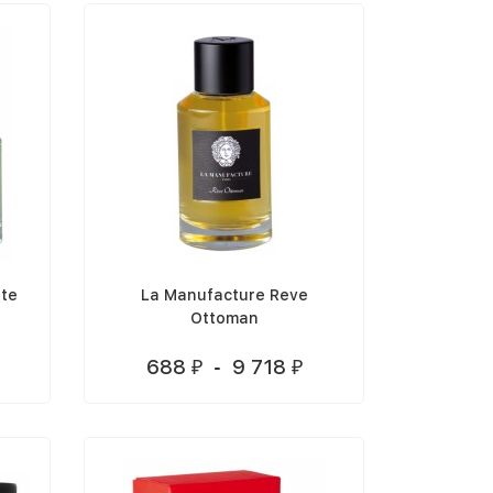
te
La Manufacture Reve
Ottoman
688
-
9 718
₽
₽