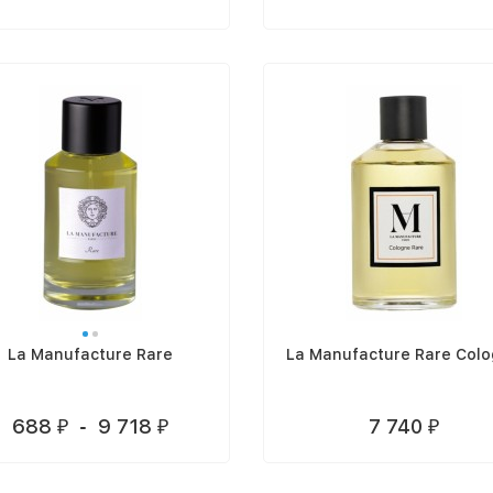
La Manufacture Rare
La Manufacture Rare Col
688
-
9 718
7 740
₽
₽
₽