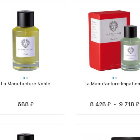
La Manufacture Noble
La Manufacture Impatien
688
8 428
-
9 718
₽
₽
₽