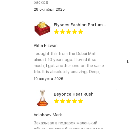
расход
28 октября 2025
Elysees Fashion Parfums Purity Vanilla
Alifia Rizwan
I bought this from the Dubai Mall
almost 10 years ago. I loved it so
much, I got another one on the same
trip. It is absolutely amazing. Deep,
enchanting notes that linger on the
10 августа 2025
skin and clothes forever. I hope I can
find it again.
Beyonce Heat Rush
Voloboev Mark
Заказывал в подарок маленький