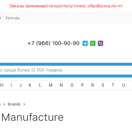
Заказы принимаются круглосуточно, обработка пн-пт
а
Бренды
+7 (966) 100-90-90
H
I
J
K
L
M
N
O
P
R
S
T
U
я
Brands
 Manufacture