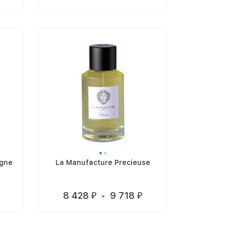
ogne
La Manufacture Precieuse
8 428
-
9 718
₽
₽