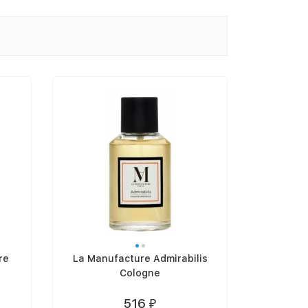
re
La Manufacture Admirabilis
Cologne
516
₽