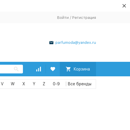
Войти
/
Регистрация
parfumoda@yandex.ru
Корзина
V
W
X
Y
Z
0-9