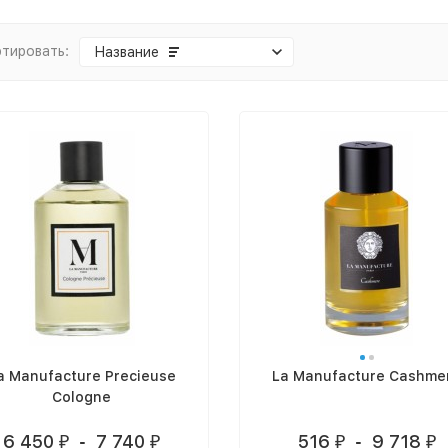
тировать:
Название
a Manufacture Precieuse
La Manufacture Cashme
Cologne
6 450
-
7 740
516
-
9 718
₽
₽
₽
₽