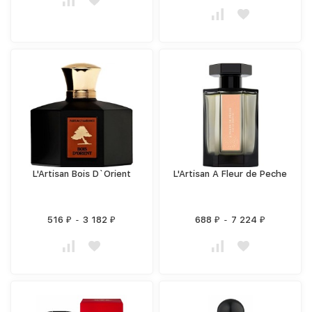
L'Artisan Bois D`Orient
L'Artisan A Fleur de Peche
516
-
3 182
688
-
7 224
₽
₽
₽
₽