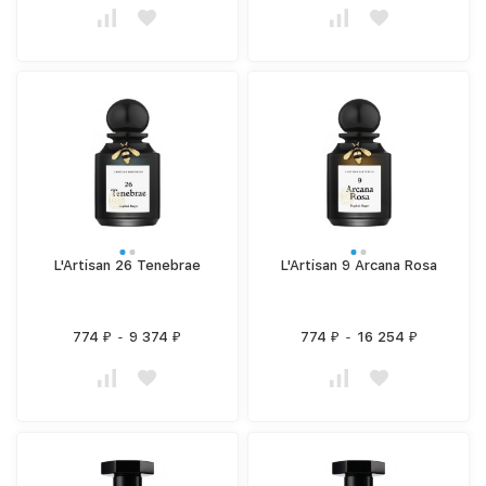
L'Artisan 26 Tenebrae
L'Artisan 9 Arcana Rosa
774
-
9 374
774
-
16 254
₽
₽
₽
₽