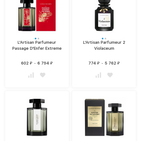
L'Artisan Parfumeur
L'Artisan Parfumeur 2
Passage D'Enfer Extreme
Violaceum
602
-
6 794
774
-
5 762
₽
₽
₽
₽