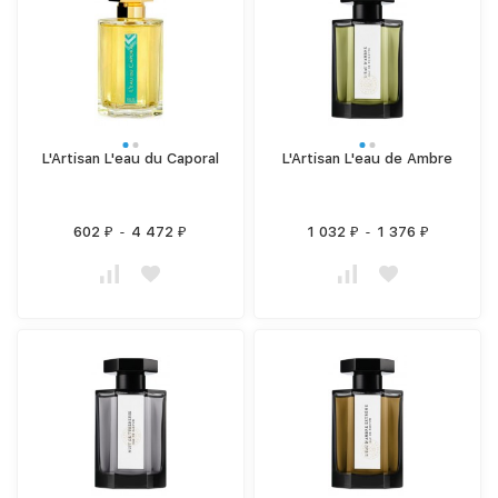
L'Artisan L'eau du Caporal
L'Artisan L'eau de Ambre
602
-
4 472
1 032
-
1 376
₽
₽
₽
₽