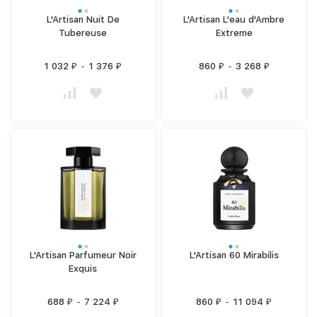
L'Artisan Nuit De
L'Artisan L'eau d'Ambre
Tubereuse
Extreme
1 032
-
1 376
860
-
3 268
₽
₽
₽
₽
L'Artisan Parfumeur Noir
L'Artisan 60 Mirabilis
Exquis
688
-
7 224
860
-
11 094
₽
₽
₽
₽