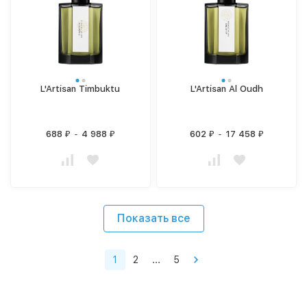
L'Artisan Timbuktu
L'Artisan Al Oudh
688
-
4 988
602
-
17 458
₽
₽
₽
₽
Показать все
1
2
...
5