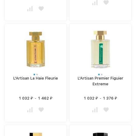
L'Artisan La Haie Fleurie
L'Artisan Premier Figuier
Extreme
1 032
-
1 462
1 032
-
1 376
₽
₽
₽
₽