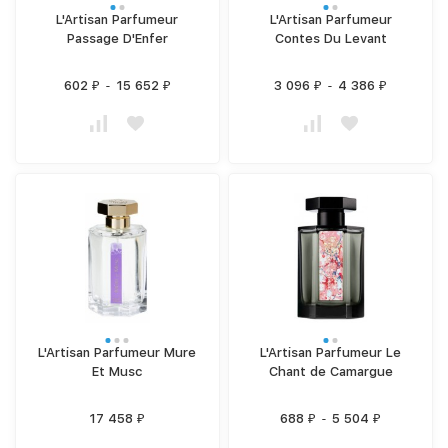
L'Artisan Parfumeur
L'Artisan Parfumeur
Passage D'Enfer
Contes Du Levant
602
-
15 652
3 096
-
4 386
₽
₽
₽
₽
L'Artisan Parfumeur Mure
L'Artisan Parfumeur Le
Et Musc
Chant de Camargue
17 458
688
-
5 504
₽
₽
₽