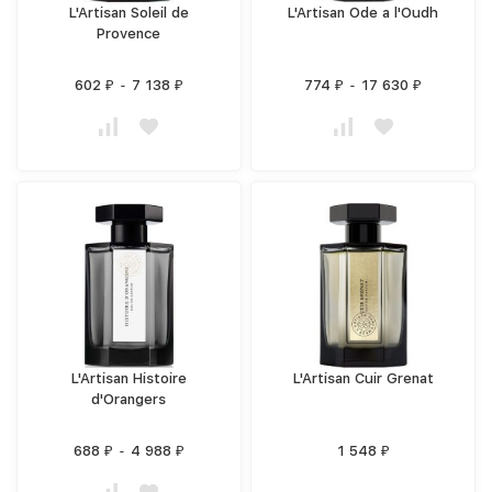
L'Artisan Soleil de
L'Artisan Ode a l'Oudh
Provence
602
-
7 138
774
-
17 630
₽
₽
₽
₽
L'Artisan Histoire
L'Artisan Cuir Grenat
d'Orangers
688
-
4 988
1 548
₽
₽
₽