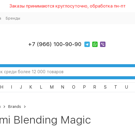
Заказы принимаются круглосуточно, обработка пн-пт
а
Бренды
+7 (966) 100-90-90
H
I
J
K
L
M
N
O
P
R
S
T
U
я
Brands
mi Blending Magic