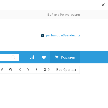
Войти
/
Регистрация
parfumoda@yandex.ru
Корзина
V
W
X
Y
Z
0-9