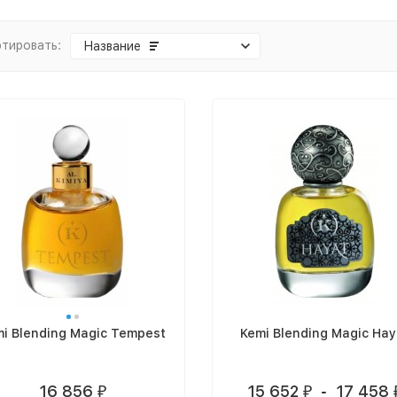
тировать:
Название
i Blending Magic Tempest
Kemi Blending Magic Hay
16 856
15 652
-
17 458
₽
₽