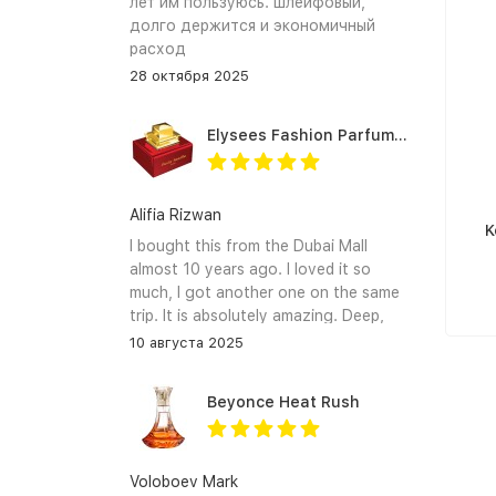
лет им пользуюсь. шлейфовый,
долго держится и экономичный
расход
28 октября 2025
Elysees Fashion Parfums Purity Vanilla
Alifia Rizwan
K
I bought this from the Dubai Mall
almost 10 years ago. I loved it so
much, I got another one on the same
trip. It is absolutely amazing. Deep,
enchanting notes that linger on the
10 августа 2025
skin and clothes forever. I hope I can
find it again.
Beyonce Heat Rush
Voloboev Mark