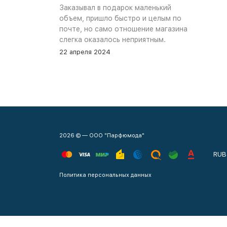
Заказывал в подарок маленький
объем, пришло быстро и целым по
почте, но само отношение магазина
слегка оказалось неприятным.
Сначала обещали связться, но
22 апреля 2024
связались увы только после того как
я уже начал задавать вопросы. В
остальном, все устраивает, и
именно по общению и отношению к
покупателям при разговоре проблем
нет.
2026 © — ООО "Парфюмода"
RUB
Политика персональных данных