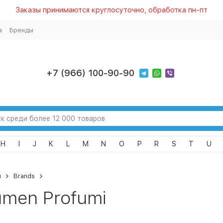
Заказы принимаются круглосуточно, обработка пн-пт
а
Бренды
+7 (966) 100-90-90
H
I
J
K
L
M
N
O
P
R
S
T
U
я
Brands
umen Profumi