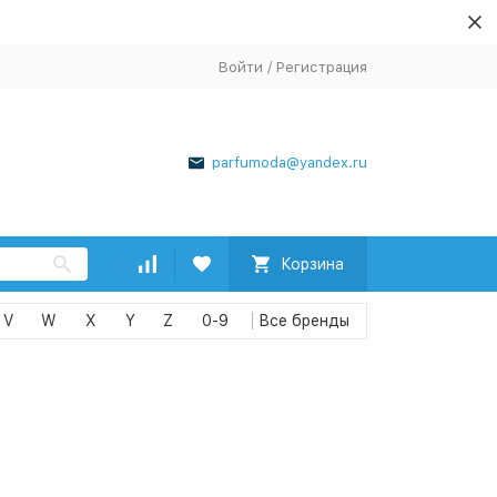
Войти
/
Регистрация
parfumoda@yandex.ru
Корзина
V
W
X
Y
Z
0-9