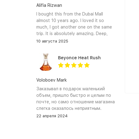
Alifia Rizwan
I bought this from the Dubai Mall
almost 10 years ago. I loved it so
much, I got another one on the same
trip. It is absolutely amazing. Deep,
enchanting notes that linger on the
10 августа 2025
skin and clothes forever. I hope I can
find it again.
Beyonce Heat Rush
Voloboev Mark
Заказывал в подарок маленький
объем, пришло быстро и целым по
почте, но само отношение магазина
слегка оказалось неприятным.
Сначала обещали связться, но
22 апреля 2024
связались увы только после того как
я уже начал задавать вопросы. В
остальном, все устраивает, и