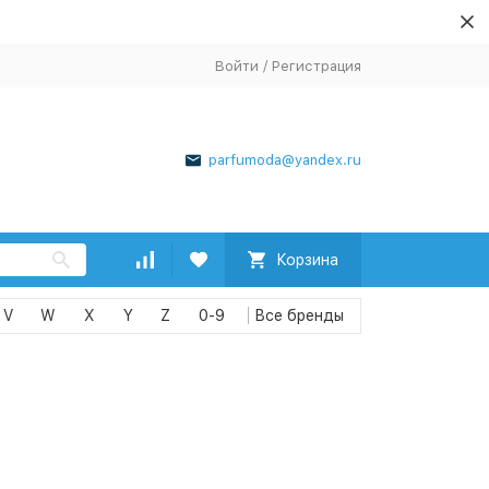
Войти
/
Регистрация
parfumoda@yandex.ru
Корзина
V
W
X
Y
Z
0-9