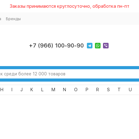
Заказы принимаются круглосуточно, обработка пн-пт
а
Бренды
+7 (966) 100-90-90
H
I
J
K
L
M
N
O
P
R
S
T
U