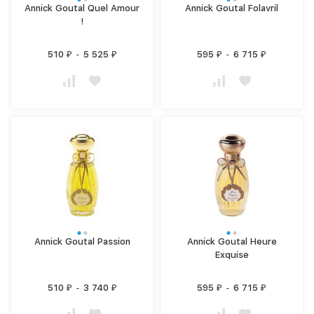
Annick Goutal Quel Amour
Annick Goutal Folavril
!
510
-
5 525
595
-
6 715
₽
₽
₽
₽
Annick Goutal Passion
Annick Goutal Heure
Exquise
510
-
3 740
595
-
6 715
₽
₽
₽
₽