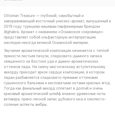
Ottoman Treasure — глубокий, самобытный и
завораживающий восточный унисекс-аромат, выпущенный в
2019 году турецким нишевым парфюмерным брендом
Alghabra. Аромат с названием «Османское сокровище»
представляет собой ольфакторную интерпретацию
наследия некогда великой Османской империи.
Звучание ароматической композиции начинается с теплой
пряности листьев пачули, сладковато-дымного запаха
священного на Востоке уда и дымно-ароматических
оттенков лада. На смену мистическому вступительному
аккорду приходит яркое сердце композиции, в котором
ладан разбавляется сладковато-пряными оттенками
гурьюнского бальзама и кисловатыми нотами красных ягод.
Тогда как финальный аккорд сплетает в долгий и очень
красивый ароматический шлейф влажно-древесные ноты
ветивера, пряно-лесной запах дубового мха и смолисто-
соленые аспекты амбры.