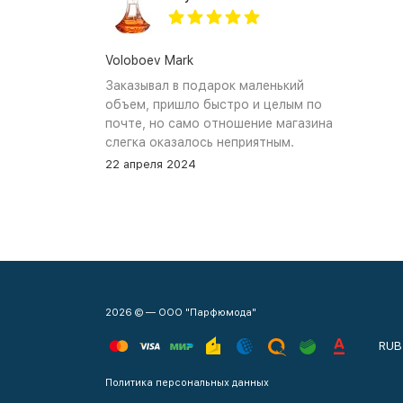
Voloboev Mark
Заказывал в подарок маленький
объем, пришло быстро и целым по
почте, но само отношение магазина
слегка оказалось неприятным.
Сначала обещали связться, но
22 апреля 2024
связались увы только после того как
я уже начал задавать вопросы. В
остальном, все устраивает, и
именно по общению и отношению к
покупателям при разговоре проблем
нет.
2026 © — ООО "Парфюмода"
RUB
Политика персональных данных