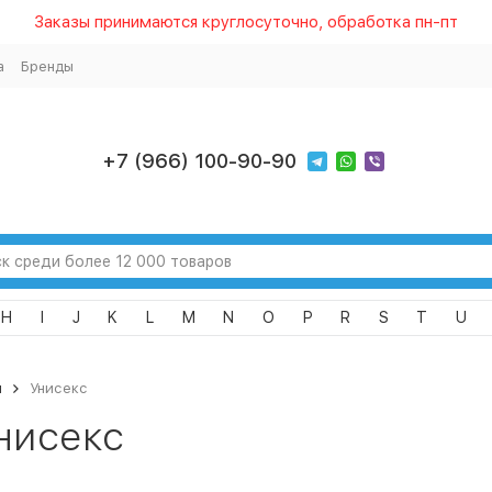
Заказы принимаются круглосуточно, обработка пн-пт
а
Бренды
+7 (966) 100-90-90
H
I
J
K
L
M
N
O
P
R
S
T
U
я
Унисекс
нисекс