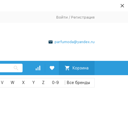
Войти
/
Регистрация
parfumoda@yandex.ru
Корзина
V
W
X
Y
Z
0-9