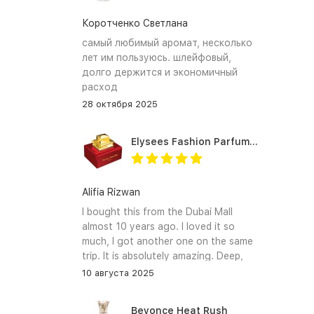
Коротченко Светлана
самый любимый аромат, несколько
лет им пользуюсь. шлейфовый,
долго держится и экономичный
расход
28 октября 2025
Elysees Fashion Parfums Purity Vanilla
Alifia Rizwan
I bought this from the Dubai Mall
almost 10 years ago. I loved it so
much, I got another one on the same
trip. It is absolutely amazing. Deep,
enchanting notes that linger on the
10 августа 2025
skin and clothes forever. I hope I can
find it again.
Beyonce Heat Rush