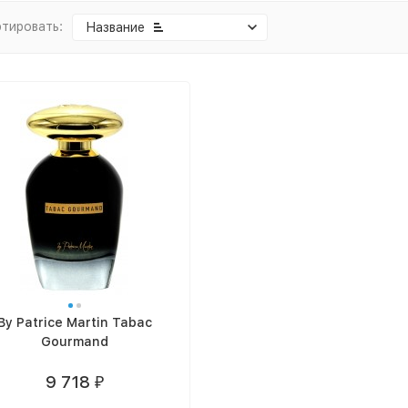
тировать:
Название
By Patrice Martin Tabac
Gourmand
9 718
₽