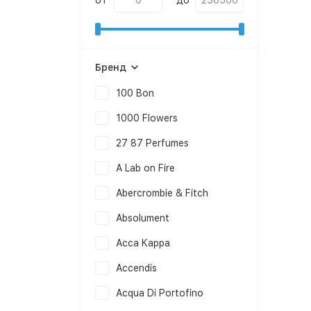
от
до
Бренд
100 Bon
1000 Flowers
27 87 Perfumes
A Lab on Fire
Abercrombie & Fitch
Absolument
Acca Kappa
Accendis
Acqua Di Portofino