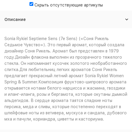
Скрыть отсутствующие артикулы
Описание
Sonia Rykiel Septieme Sens (7e Sens) («Соня Рикель
Седьмое Чувство»). Это первый аромат, который создала
дизайнер Соня Рикель. Аромат был представлен в 1979
году.Дизайн флакона выполнен из прозрачного тяжелого
стекла. Он напоминает кусочек золотого необработанного
слитка.Для любительниц легких ароматов Соня Рикель
предлагает прекрасный летний аромат Sonia Rykiel Women
Spring & Summer.Композиция фруктово-шипрового аромата
открывается нотами белого нарцисса и жасмина, гвоздики
и иланг-иланга, розы и бергамота, которые окутаны дымкой
альдегидов. В сердце аромата таятся сладкие ноты
персика, меда и сливы, которые постепенно переходят в
шлейфовые ноты из ветивера, мускуса и сандала, дубового
мха и пачули, кориандра, циветты и касториума.