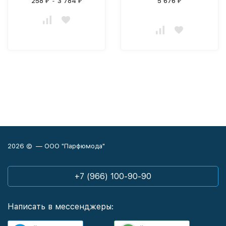
258
-
3 784
5 676
₽
₽
₽
2026 © — ООО "Парфюмода"
+7 (966) 100-90-90
Написать в мессенджеры: