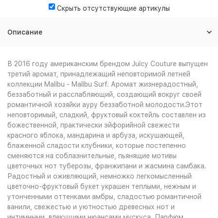
Скрыть отсутствующие артикулы
Описание
В 2016 году американским брендом Juicy Couture выпущен
третий аромат, принадлежащий неповторимой летней
коллекции Malibu - Malibu Surf. Аромат жизнерадостный,
беззаботный и расслабляющий, создающий вокруг своей
романтичной хозяйки ауру беззаботной молодости.Этот
неповторимый, сладкий, фруктовый коктейль составлен из
божественной, практически эйфорийной свежести
красного яблока, мандарина и арбуза, искушающей,
блаженной сладости клубники, которые постепенно
сменяются на соблазнительные, пьянящие мотивы
цветочных нот туберозы, франжипани и жасмина самбака.
Радостный и оживляющий, немножко легкомысленный
цветочно-фруктовый букет украшен теплыми, нежным и
утонченными оттенками амбры, сладостью романтичной
ванили, свежестью и уютностью древесных нот и
интимными, влекущими нюансами мускуса. Парфюм