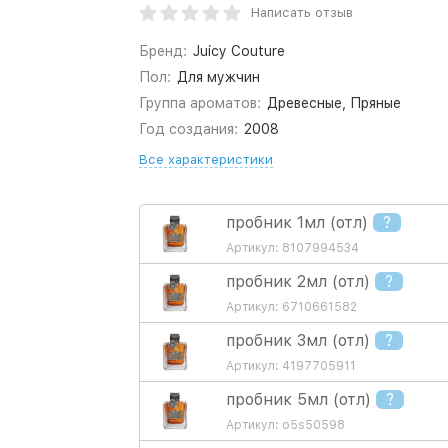
Написать отзыв
Бренд:
Juicy Couture
Пол:
Для мужчин
Группа ароматов:
Древесные, Пряные
Год создания:
2008
Все характеристики
пробник 1мл (отл)
?
Артикул: 8107994534
пробник 2мл (отл)
?
Артикул: 6710661582
пробник 3мл (отл)
?
Артикул: 4197705911
пробник 5мл (отл)
?
Артикул: o5s50598