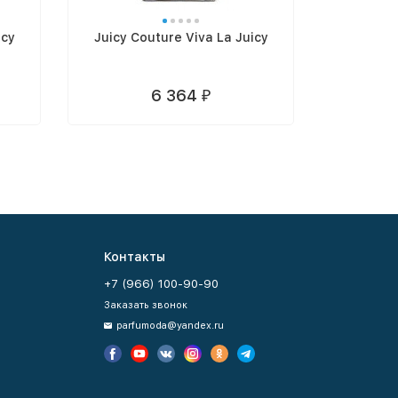
icy
Juicy Couture Viva La Juicy
Juicy C
6 364
₽
Контакты
+7 (966) 100-90-90
Заказать звонок
parfumoda@yandex.ru