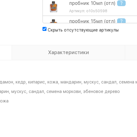
пробник 10мл (отл)
?
Артикул: o10s50598
пробник 15мл (отл)
?
Артикул: 6477081349
Скрыть отсутствующие артикулы
туалетная вода 100мл
Артикул: 50598
Характеристики
дамон, кедр, кипарис, кожа, мандарин, мускус, сандал, семена
арин, мускус, сандал, семена моркови, эбеновое дерево
кожа