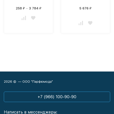
258
-
3 784
5 676
₽
₽
₽
2026 © — ООО "Парфюмода"
+7 (966) 100-90-90
Написать в мессенджеры: