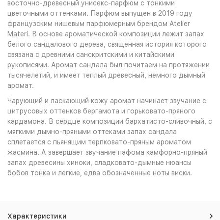
восточно-древесный унисекс-парфюм с тонкими
4 644
₽
цветочными оттенками. Парфюм выпущен в 2019 году
французским нишевым парфюмерным брендом Atelier
пробник 30мл (отл)
?
Купить
Materi. В основе ароматической композиции лежит запах
Артикул: 6914334184
белого сандалового дерева, священная история которого
5 590
₽
связана с древними санскритскими и китайскими
парфюмерная вода 100мл
рукописями. Аромат сандала был почитаем на протяжении
Купить
тысячелетий, и имеет теплый древесный, немного дымный
Артикул: 330203
аромат.
12 814
₽
Чарующий и ласкающий кожу аромат начинает звучание с
цитрусовых оттенков бергамота и горьковато-пряного
кардамона. В сердце композиции бархатисто-сливочный, с
мягкими дымно-пряными оттеками запах сандала
сплетается с пьянящим терпковато-пряным ароматом
жасмина. А завершает звучание пафома камфорно-пряный
запах древесины хиноки, сладковато-дымные нюансы
бобов тонка и легкие, едва обозначенные ноты виски.
Характеристики