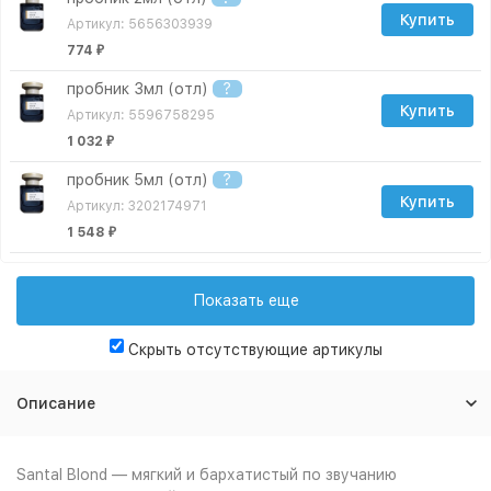
Купить
Артикул: 5656303939
774
₽
пробник 3мл (отл)
?
Купить
Артикул: 5596758295
1 032
₽
пробник 5мл (отл)
?
Купить
Артикул: 3202174971
1 548
₽
пробник 10мл (отл)
?
Купить
Артикул: 2310140422
Показать еще
2 666
₽
Скрыть отсутствующие артикулы
пробник 15мл (отл)
?
Купить
Артикул: 4343045163
Описание
3 182
₽
пробник 20мл (отл)
?
Santal Blond — мягкий и бархатистый по звучанию
Купить
Артикул: 2460104385