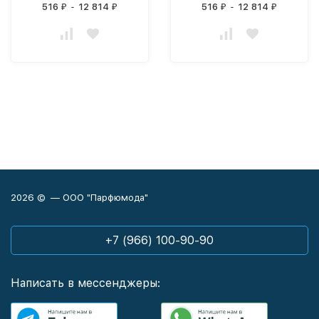
516
-
12 814
516
-
12 814
₽
₽
₽
₽
2026 © — ООО "Парфюмода"
+7 (966) 100-90-90
Написать в мессенджеры: