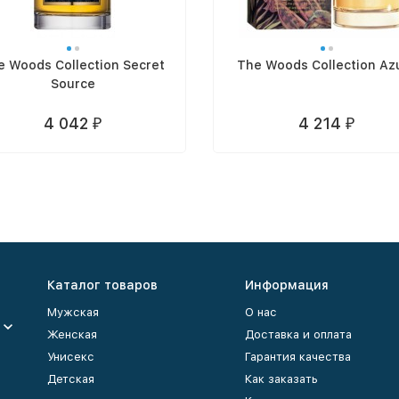
e Woods Collection Secret
The Woods Collection Az
Source
4 042
4 214
₽
₽
Каталог товаров
Информация
Мужская
О нас
Женская
Доставка и оплата
Унисекс
Гарантия качества
Детская
Как заказать