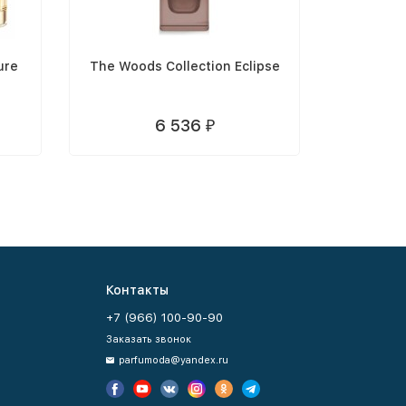
ure
The Woods Collection Eclipse
The 
6 536
₽
Контакты
+7 (966) 100-90-90
Заказать звонок
parfumoda@yandex.ru