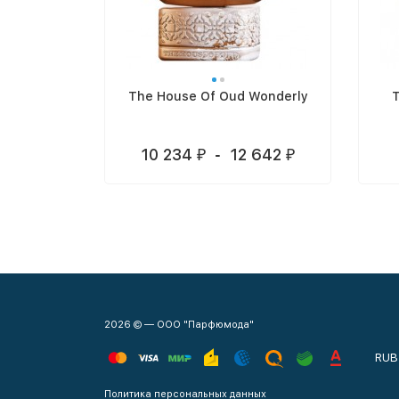
The House Of Oud Wonderly
T
10 234
-
12 642
₽
₽
2026 © — ООО "Парфюмода"
RUB
Политика персональных данных