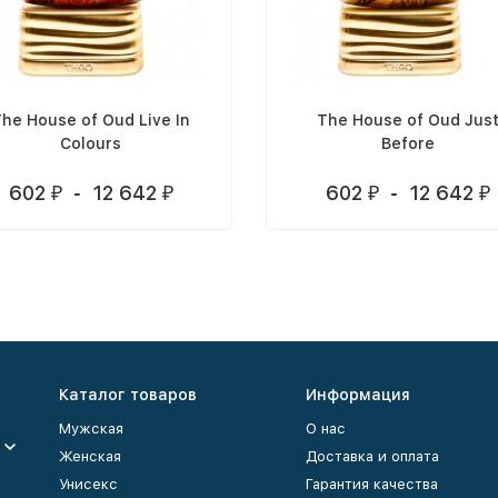
he House of Oud Live In
The House of Oud Jus
Colours
Before
602
-
12 642
602
-
12 642
₽
₽
₽
₽
Каталог товаров
Информация
Мужская
О нас
Женская
Доставка и оплата
Унисекс
Гарантия качества