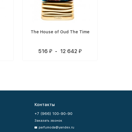
t
The House of Oud The Time
The Ho
516
-
12 642
51
₽
₽
Контакты
+7 (966) 100-90-90
Заказать звонок
parfumoda@yandex.ru