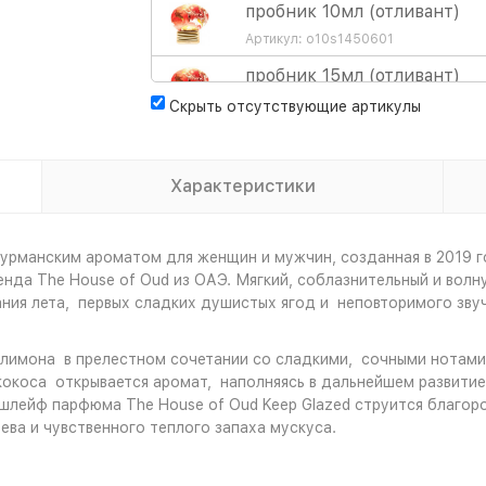
пробник 10мл (отливант)
Артикул: o10s1450601
пробник 15мл (отливант)
Артикул: 5843820958
Скрыть отсутствующие артикулы
пробник 30мл (отливант)
Артикул: 3923675077
Характеристики
парфюмерная вода 75мл
Артикул: 1450601
урманским ароматом для женщин и мужчин, созданная в 2019 го
енда The House of Oud из ОАЭ. Мягкий, соблазнительный и вол
ния лета, первых сладких душистых ягод и неповторимого зву
лимона в прелестном сочетании со сладкими, сочными нотами 
кокоса открывается аромат, наполняясь в дальнейшем развити
 шлейф парфюма The House of Oud Keep Glazed струится благо
ва и чувственного теплого запаха мускуса.