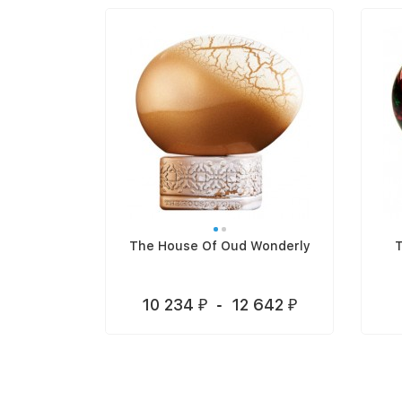
The House Of Oud Wonderly
T
10 234
-
12 642
₽
₽