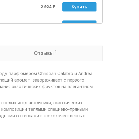
Купить
2 924
₽
Купить
3 784
₽
Купить
6 622
₽
1
Отзывы
Купить
12 642
₽
ду парфюмером Christian Calabro и Andrea
нующий аромат завораживает с первого
чания экзотических фруктов на элегантном
спелых ягод земляники, экзотических
е композиции теплыми специево-пряными
родными оттенками высококачественных