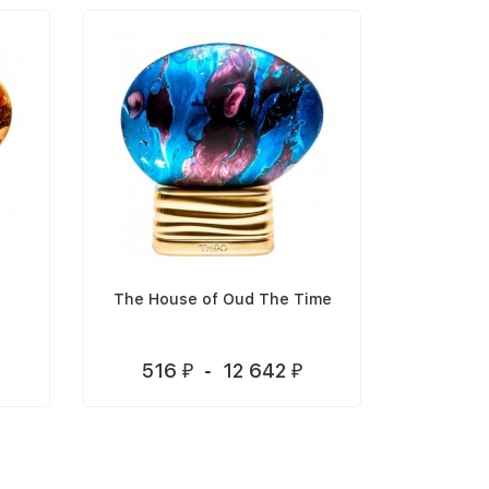
t
The House of Oud The Time
The Ho
516
-
12 642
51
₽
₽