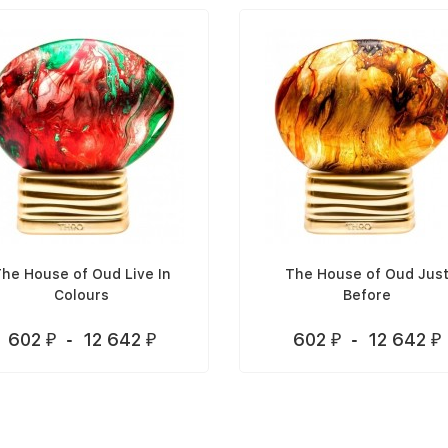
he House of Oud Live In
The House of Oud Jus
Colours
Before
602
-
12 642
602
-
12 642
₽
₽
₽
₽