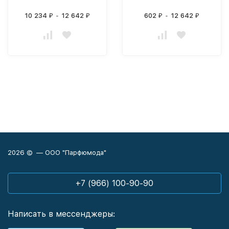
10 234
-
12 642
602
-
12 642
₽
₽
₽
₽
2026 © — ООО "Парфюмода"
+7 (966) 100-90-90
Написать в мессенджеры: