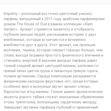
3 182
₽
пробник 30мл (отл)
?
Empathy – роскошный восточно-цветочный унисекс
Купить
Артикул: 1694603102
парфюм, выпущенный в 2017 году арабским парфюмерным
5 590
₽
домом The House of Oud в рамках коллекции «Klem
Garden». Аромат стремится захватить и отобразить
парфюмерная вода 75мл
Купить
глубокие эмоции людей, рассказывая историю о двух
Артикул: 112298
влюбленных, которые встречаются и мгновенно
12 642
₽
влюбляются друг в друга. Этот аромат, как проекция
молчания, тишина, которая говорит гораздо больше, чем
слова, выходя за рамки простого физического влечения и
становясь энергией.В верхнем аккорде парфюм дарит
тонкий сладкий аромат цветущей малины, шелковисто-
пряный запах цветов груши и пикантную пряную горечь
полыни артемизии. Сердце композиции раскрывается
феерическим каскадом фруктовых нот, среди которых
особенно ярко и волнующе звучит аромат спелых,
бархатистых ягод малины. Тонкие дымно-ароматические
акценты дорого табака служат изысканным обрамлением
этому трепетному, волнующему сердечному аккорду.
Завершает звучание парфюма глубокий и гармоничный