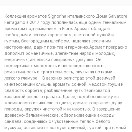
2 210
₽
пробник 30мл (отл)
?
Коллекция ароматов Signorina итальянского Дома Salvatore
Купить
Артикул: 6761309609
Ferragamo в 2017 году пополнилась еще одним гениальным
3 315
₽
ароматом под названием In Fiore. Аромат обладает
свободным и легким характером, цветочной душой и
густым, благородным шлейфом, наделяет весенним
настроением, дарит позитив и гармонию.Аромат прекрасно
дополнит романтичные, элегантные наряды молодых,
энергичных, ангельски прекрасных девушек. Он
подчеркивает молодость и непосредственность,
романтичность и трогательность, окутывая нотками
легкого гламура. В верхних регистрах этой девичьей
квинтэссенции слышны ароматы сочной, медовой груши и
сладость сорбета, разбавленные чуть терпковатой
кислинкой спелого граната. Далее, подобно веночку из
жасминового и вишневого цвета, аромат открывает душу
природы, окружая чистотой и нежностью. В завершение
древесно-бальзамические, обволакивающие аккорды
сандала, соединяясь с чувственным теплом белого
мускуса, оставляют в воздухе длинный, густой, протяжный