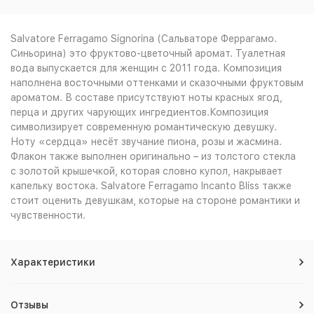
2 494
₽
парфюмерная вода 30мл
Salvatore Ferragamo Signorina (Сальваторе Феррагамо.
Купить
Артикул: 24462
Синьорина) это фруктово-цветочный аромат. Туалетная
3 612
₽
вода выпускается для женщин с 2011 года. Композиция
наполнена восточными оттенками и сказочными фруктовым
пробник 30мл (отл)
?
Купить
ароматом. В составе присутствуют ноты красных ягод,
Артикул: 7613132223
перца и других чарующих ингредиентов.Композиция
3 612
₽
символизирует современную романтическую девушку.
парфюмерная вода 50мл
Ноту «сердца» несёт звучание пиона, розы и жасмина.
Купить
Флакон также выполнен оригинально – из толстого стекла
Артикул: 42163
с золотой крышечкой, которая словно купол, накрывает
5 332
₽
капельку востока. Salvatore Ferragamo Incanto Bliss также
стоит оценить девушкам, которые на стороне романтики и
чувственности.
Характеристики
Отзывы