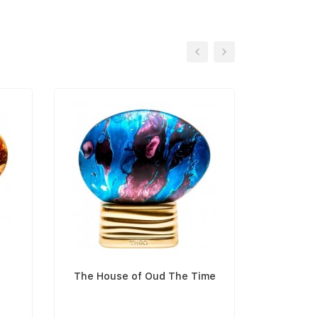
t
The House of Oud The Time
The Ho