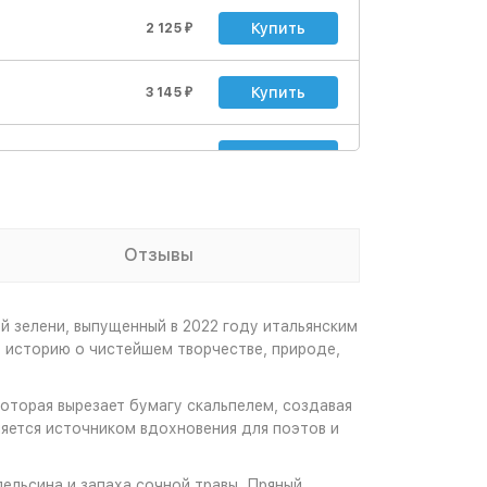
Купить
2 125
₽
Купить
3 145
₽
Купить
4 420
₽
стер
Купить
10 115
₽
Отзывы
Купить
12 495
₽
 зелени, выпущенный в 2022 году итальянским
 историю о чистейшем творчестве, природе,
оторая вырезает бумагу скальпелем, создавая
яется источником вдохновения для поэтов и
ельсина и запаха сочной травы. Пряный