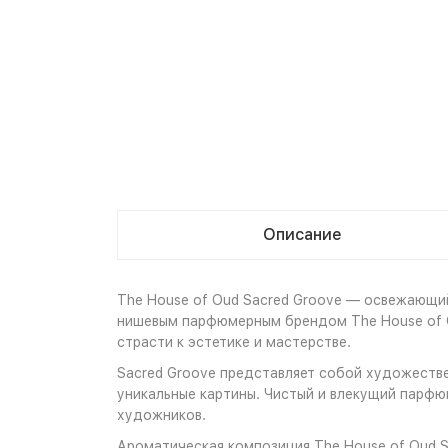
Описание
The House of Oud Sacred Groove — освежающий
нишевым парфюмерным брендом The House of O
страсти к эстетике и мастерстве.
Sacred Groove представляет собой художестве
уникальные картины. Чистый и влекущий парфю
художников.
Ароматическая композиция The House of Oud S