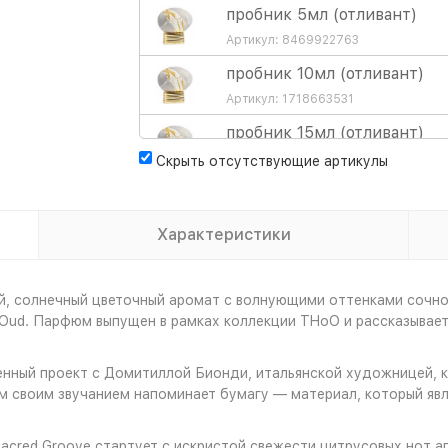
пробник 5мл (отливант)
Артикул: 8469922763
пробник 10мл (отливант)
Артикул: 1718663531
пробник 15мл (отливант)
Артикул: 7556303008
Скрыть отсутствующие артикулы
парфюмерная вода 75мл те
Артикул: 478197
Характеристики
парфюмерная вода 75мл
Артикул: 413432
, солнечный цветочный аромат с волнующими оттенками сочной
ud. Парфюм выпущен в рамках коллекции THoO и рассказывает
нный проект с Домитиллой Бионди, итальянской художницей, к
м своим звучанием напоминает бумагу — материал, который явл
acred Groove стартует с искристой свежести цитрусовых нот ап