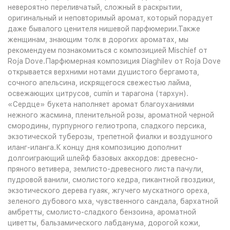
невероятно переливчатый, сложный в раскрытии,
оригинальный и неповторимый аромат, который порадует
даже бывалого ценителя нишевой парфюмерии.Также
женщинам, знающим толк в дорогих ароматах, мы
рекомендуем познакомиться с композицией Mischief от
Roja Dove.Парфюмерная композиция Diaghilev от Roja Dove
открывается верхними нотами душистого бергамота,
сочного апельсина, искрящегося свежестью лайма,
освежающих цитрусов, cumin и тарагона (тархун).
«Сердце» букета наполняет аромат благоуханиями
нежного жасмина, пленительной розы, ароматной черной
смородины, пурпурного гелиотропа, сладкого персика,
экзотической туберозы, трепетной фиалки и воздушного
иланг-иланга.К концу дня композицию дополнит
долгоиграющий шлейф базовых аккордов: древесно-
пряного ветивера, землисто-древесного листа пачули,
пудровой ванили, смолистого кедра, пикантной гвоздики,
экзотического дерева гуаяк, жгучего мускатного ореха,
зеленого дубового мха, чувственного сандала, бархатной
амбретты, смолисто-сладкого бензоина, ароматной
циветты, бальзамического лабданума, дорогой кожи,