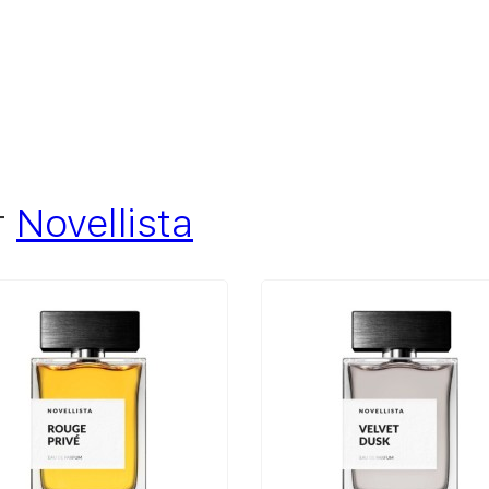
т
Novellista