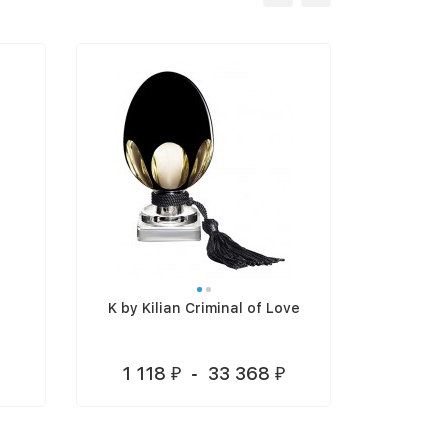
K by Kilian Criminal of Love
Kil
1 118
-
33 368
1 4
₽
₽