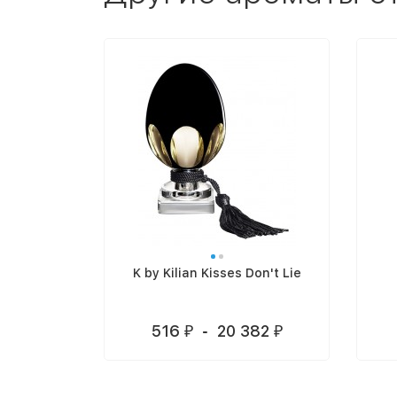
K by Kilian Kisses Don't Lie
516
-
20 382
₽
₽