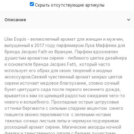
Скрыть отсутствующие артикулы
Описание
Lilas Esquis - великолепный аромат для женщин и мужчин,
выпущенный в 2017 году парфюмером Лука Маффеем для
бренда Jacques Fath из Франции. Парфюм вдохновлен
душистым ароматом сирени - любимого цветка дизайнера
и основателя бренда Jacques Fath, который часто
использует его образ для своих творений и модных
аксессуаров.Свежий чувственный аромат мокрых цветов
сирени источает медовое благоухание, словно сочный
букет цветущего сада после первого весеннего дождя,
врывается к вам со щемящей радостью ожидания чего-то
нового и волшебного. Прохладные острые цитрусовые
оттенки бергамота с сильным сладким акцентом синего
гиацинта звонко переливаются с зелеными нотами
тяжелых сочных листьев липы и черемухи подчеркивая
роскошный аромат сирени. Магические аккорды ночной
фиалки и таинственного дягиля с белыми душистыми