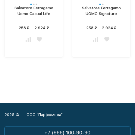
Salvatore Ferragamo
Salvatore Ferragamo
Uomo Casual Life
UOMO Signature
258
-
2 924
258
-
2 924
₽
₽
₽
₽
2026 © — ООО "Парфюмода"
+7 (966) 100-90-90