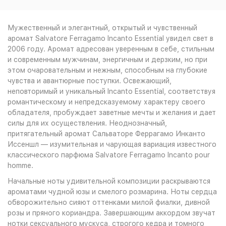
2 752
₽
Мужественный и элегантный, открытый и чувственный
аромат Salvatore Ferragamo Incanto Essential увидел свет в
2006 году. Аромат адресован уверенным в себе, стильным
и современным мужчинам, энергичным и дерзким, но при
этом очаровательным и нежным, способным на глубокие
чувства и авантюрные поступки. Освежающий,
неповторимый и уникальный Incanto Essential, соответствуя
романтическому и непредсказуемому характеру своего
обладателя, пробуждает заветные мечты и желания и дает
силы для их осуществления. Неоднозначный,
притягательный аромат Сальваторе Феррагамо Инканто
Иссеншл — изумительная и чарующая вариация известного
классического парфюма Salvatore Ferragamo Incanto pour
homme.
Начальные ноты удивительной композиции раскрываются
ароматами чудной юзы и смелого розмарина. Ноты сердца
обворожительно сияют оттенками милой фиалки, дивной
розы и пряного кориандра. Завершающим аккордом звучат
нотки сексуального мускуса, строгого кедра и томного