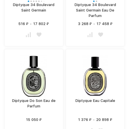
Diptyque 34 Boulevard
Diptyque 34 Boulevard
Saint Germain
Saint Germain Eau De
Parfum
516
-
17 802
3 268
-
17 458
₽
₽
₽
₽
Diptyque Do Son Eau de
Diptyque Eau Capitale
Parfum
15 050
1 376
-
20 898
₽
₽
₽