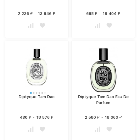
2 236
-
13 846
688
-
18 404
₽
₽
₽
₽
Diptyque Tam Dao
Diptyque Tam Dao Eau De
Parfum
430
-
18 576
2 580
-
18 060
₽
₽
₽
₽