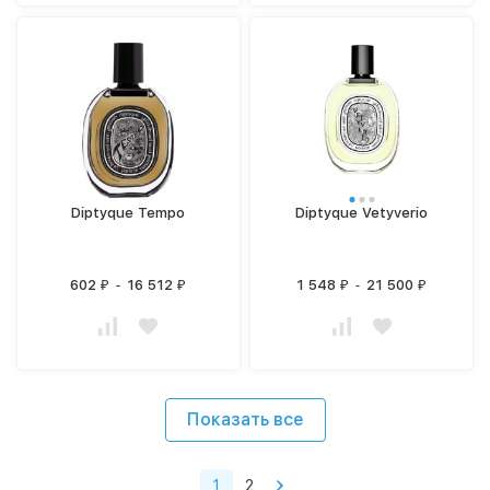
Diptyque Tempo
Diptyque Vetyverio
602
-
16 512
1 548
-
21 500
₽
₽
₽
₽
Показать все
1
2