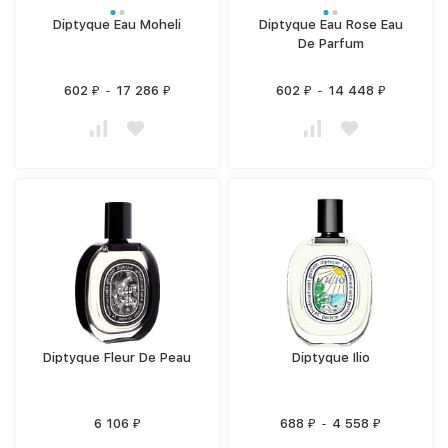
Diptyque Eau Moheli
Diptyque Eau Rose Eau
De Parfum
602
-
17 286
602
-
14 448
₽
₽
₽
₽
Diptyque Fleur De Peau
Diptyque Ilio
6 106
688
-
4 558
₽
₽
₽