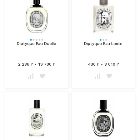
Diptyque Eau Duelle
Diptyque Eau Lente
2 236
-
19 780
430
-
3 010
₽
₽
₽
₽